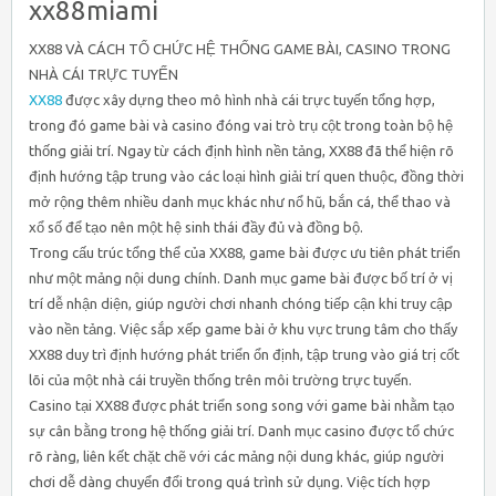
xx88miami
XX88 VÀ CÁCH TỔ CHỨC HỆ THỐNG GAME BÀI, CASINO TRONG
NHÀ CÁI TRỰC TUYẾN
XX88
được xây dựng theo mô hình nhà cái trực tuyến tổng hợp,
trong đó game bài và casino đóng vai trò trụ cột trong toàn bộ hệ
thống giải trí. Ngay từ cách định hình nền tảng, XX88 đã thể hiện rõ
định hướng tập trung vào các loại hình giải trí quen thuộc, đồng thời
mở rộng thêm nhiều danh mục khác như nổ hũ, bắn cá, thể thao và
xổ số để tạo nên một hệ sinh thái đầy đủ và đồng bộ.
Trong cấu trúc tổng thể của XX88, game bài được ưu tiên phát triển
như một mảng nội dung chính. Danh mục game bài được bố trí ở vị
trí dễ nhận diện, giúp người chơi nhanh chóng tiếp cận khi truy cập
vào nền tảng. Việc sắp xếp game bài ở khu vực trung tâm cho thấy
XX88 duy trì định hướng phát triển ổn định, tập trung vào giá trị cốt
lõi của một nhà cái truyền thống trên môi trường trực tuyến.
Casino tại XX88 được phát triển song song với game bài nhằm tạo
sự cân bằng trong hệ thống giải trí. Danh mục casino được tổ chức
rõ ràng, liên kết chặt chẽ với các mảng nội dung khác, giúp người
chơi dễ dàng chuyển đổi trong quá trình sử dụng. Việc tích hợp