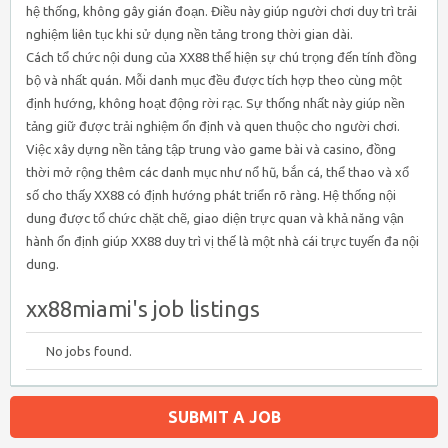
hệ thống, không gây gián đoạn. Điều này giúp người chơi duy trì trải
nghiệm liên tục khi sử dụng nền tảng trong thời gian dài.
Cách tổ chức nội dung của XX88 thể hiện sự chú trọng đến tính đồng
bộ và nhất quán. Mỗi danh mục đều được tích hợp theo cùng một
định hướng, không hoạt động rời rạc. Sự thống nhất này giúp nền
tảng giữ được trải nghiệm ổn định và quen thuộc cho người chơi.
Việc xây dựng nền tảng tập trung vào game bài và casino, đồng
thời mở rộng thêm các danh mục như nổ hũ, bắn cá, thể thao và xổ
số cho thấy XX88 có định hướng phát triển rõ ràng. Hệ thống nội
dung được tổ chức chặt chẽ, giao diện trực quan và khả năng vận
hành ổn định giúp XX88 duy trì vị thế là một nhà cái trực tuyến đa nội
dung.
xx88miami's job listings
No jobs found.
SUBMIT A JOB