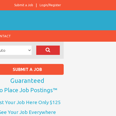
Submit a Job
Login/Register
NTACT
SUBMIT A JOB
Guaranteed
o Place Job Postings™
st Your Job Here Only $125
See Your Job Everywhere