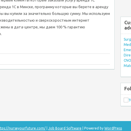
Первые клиенты которые заказали услугу аренда 1С
ренда 1С в Минске, программу которые вы берете в аренду
ы вы купили за значительно большую сумму. Мы используем
оизводительностью и сверхскоростным интернет
Cu
ожены в дата-центре, мы даем 100 % гарантию
ad
.
Surg
Med/
Eme
Dire
CNO 
Mate
Fo
tps://nurseyourfuture.com/
|
Job Board Software
| Powered by
WordPress