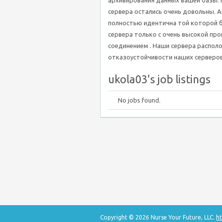
архивирования данных вашей базы. 
сервера остались очень довольны. А
полностью идентична той которой б
сервера только с очень высокой пр
соединением . Наши сервера распол
отказоустойчивости наших серверов
ukola03's job listings
No jobs found.
Copyright © 2026 Nurse Your Future, LLC.
ht