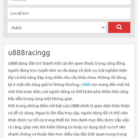
u888racingg
U888 đang dần trở thành một cái tên quen thuộc trong cộng đồng
người dùng trực tuyến nhờ sự đa dạng về dịch vụ, trải nghiệm hiện
đại và khả năng đáp ứng nhiều nhu cầu khác nhau. Không chỉ dừng
lại ở một nền tảng giải trí thông thường,
U888
còn mang đến một hệ
sinh thái toàn diện, nơi người dùng có thể khám phá nhiều tính năng
hấp dẫn trong cùng một không gian.
Một trong những điểm nổi bật của U888 chính là giao diện thân thiện
và dễ sử dụng. Ngay từ lần đầu truy cập, người dùng đã có thể cảm
nhận được sự tối ưu trong thiết kế. Mọi danh mục đều được sắp xếp
rõ ràng, giúp việc tìm kiếm thông tin hoặc sử dụng dịch vụ trở nên
nhanh chóng và thuận tiện hơn. Điều này đặc biệt quan trọng trong