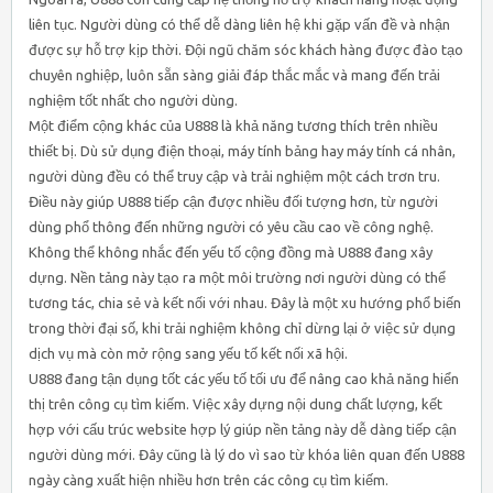
liên tục. Người dùng có thể dễ dàng liên hệ khi gặp vấn đề và nhận
được sự hỗ trợ kịp thời. Đội ngũ chăm sóc khách hàng được đào tạo
chuyên nghiệp, luôn sẵn sàng giải đáp thắc mắc và mang đến trải
nghiệm tốt nhất cho người dùng.
Một điểm cộng khác của U888 là khả năng tương thích trên nhiều
thiết bị. Dù sử dụng điện thoại, máy tính bảng hay máy tính cá nhân,
người dùng đều có thể truy cập và trải nghiệm một cách trơn tru.
Điều này giúp U888 tiếp cận được nhiều đối tượng hơn, từ người
dùng phổ thông đến những người có yêu cầu cao về công nghệ.
Không thể không nhắc đến yếu tố cộng đồng mà U888 đang xây
dựng. Nền tảng này tạo ra một môi trường nơi người dùng có thể
tương tác, chia sẻ và kết nối với nhau. Đây là một xu hướng phổ biến
trong thời đại số, khi trải nghiệm không chỉ dừng lại ở việc sử dụng
dịch vụ mà còn mở rộng sang yếu tố kết nối xã hội.
U888 đang tận dụng tốt các yếu tố tối ưu để nâng cao khả năng hiển
thị trên công cụ tìm kiếm. Việc xây dựng nội dung chất lượng, kết
hợp với cấu trúc website hợp lý giúp nền tảng này dễ dàng tiếp cận
người dùng mới. Đây cũng là lý do vì sao từ khóa liên quan đến U888
ngày càng xuất hiện nhiều hơn trên các công cụ tìm kiếm.