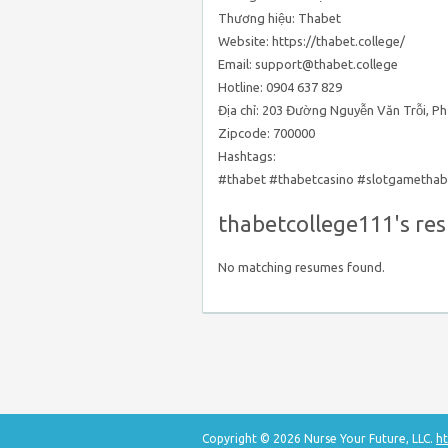
Thương hiệu: Thabet
Website: https://thabet.college/
Email: support@thabet.college
Hotline: 0904 637 829
Địa chỉ: 203 Đường Nguyễn Văn Trỗi, P
Zipcode: 700000
Hashtags:
#thabet #thabetcasino #slotgamethab
thabetcollege111's re
No matching resumes found.
Copyright © 2026 Nurse Your Future, LLC.
ht