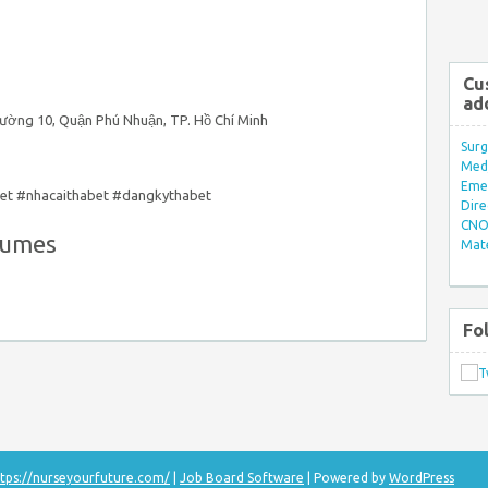
Cu
ad
hường 10, Quận Phú Nhuận, TP. Hồ Chí Minh
Surg
Med/
Eme
et #nhacaithabet #dangkythabet
Dire
CNO 
sumes
Mate
Fo
tps://nurseyourfuture.com/
|
Job Board Software
| Powered by
WordPress