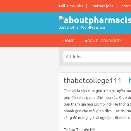
Full-Time jobs
Contract jobs
Intern
Just another WordPress site
HOME
ABOUT JOBNBLOG™
thabetcollege111 –
Thabet là sân chơi giải trí trực tuyến 
tiếp đến slot game đầy màu sắc. Giao di
bạn tham gia mọi lúc mọi nơi. Hệ thống 
nhanh gọn cho mỗi giao dịch. Các chươn
sàng để mang lại trải nghiệm tốt nhất c
Thông Tin Liên Hệ: