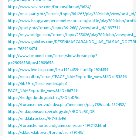
https://www.vevioz.com/forums/thread/9624/
https://mail.party.biz/forums/topic/861263/play789clubb/view/post_id
https://www.happycampersmontessori.com/profile/play789clubb/profil
https://party.biz/forums/topic/861268/-/view/post_id/1937711
https://myworldgo.com/forums/topic/255026/play789clubb/view/post_
https://www.gabitos.com/DESENMASCARANDO_LAS_FALSAS_DOCTRIN
nm=1762926674
http://www.bisound.com/forum/showthread.php?
p=2909658#post2909658
https://www.live4cup.com/f-sp1924459-.html#p1924459
https://umczdt.ru/forum/?PAGE_NAME=profile_view&UID=153896
https://lib39.ru/forum/index.php?
PAGE_NAME=profile_view&UID=86749
https://hedgedoc.logilab.fr/s/5-O4pDRoi
https://forum.dmec.vn/index.php?members/play789clubb.152452/
https://md.opensourceecology.de/s/BONaRGjDR
https://md.kif.rocks/s/R-7-5dvE6
https://forum.honorboundgame.com/user-495212.html
https://sklad-slabov.ru/forum/user/29245/