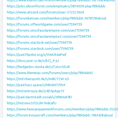
https://www.klamm.de/forum/members/play789clubb.162169/#about
https://jobs.siliconflorist.com/employers/3874359-play789clubb
https://www.atozed.com/forums/user-51222.html
https://forumketoan.com/members/play789clubb.36787/#about
https://forums.offworldgame.com/user/7594739
https://forums.sinsofasolarempire.com/user/7594739
https://forums.sinsofasolarempire2.com/user/7594739
https://forums.stardock.net/user/7594739
https://forums.stardock.com/user/7594739
https://pad.flipdot.org/s/OWUh4aPwf
https://docs.juze-cr.de/s/ECl_X-jiJ
https://hedgedoc.stusta.de/s/CxtcvSDJK
https://www.themeqx.com/forums/users/play789clubb/
https://md.chaospott.de/s/m8GTCW-LD
https://pad.hacc.space/s/MKAN7JYbX
https://md.entropia.de/s/4D3pAyp1Y
https://pad.darmstadt.social/s/zR8vIuK9D
https://md.inno3.fr/s/M-Yn8cafU
https://www.heavyequipmentforums.com/members/play789clubb.2523
https://forum.konyacraft.com/members/play789clubb.19634/#about