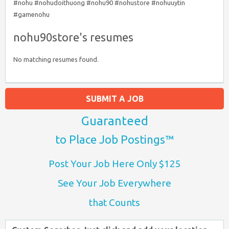
#nohu #nohudoithuong #nohu90 #nohustore #nohuuytin
#gamenohu
nohu90store's resumes
No matching resumes found.
SUBMIT A JOB
Guaranteed
to Place Job Postings™
Post Your Job Here Only $125
See Your Job Everywhere
that Counts