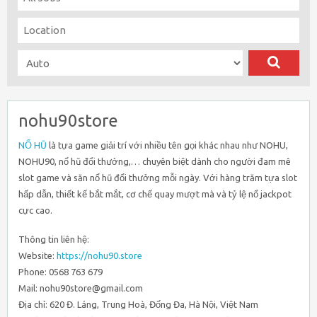
nohu90store
NỔ HŨ
là tựa game giải trí với nhiều tên gọi khác nhau như NOHU,
NOHU90, nổ hũ đổi thưởng,… chuyên biệt dành cho người đam mê
slot game và săn nổ hũ đổi thưởng mỗi ngày. Với hàng trăm tựa slot
hấp dẫn, thiết kế bắt mắt, cơ chế quay mượt mà và tỷ lệ nổ jackpot
cực cao.
Thông tin liên hệ:
Website:
https://nohu90.store
Phone: 0568 763 679
Mail: nohu90store@gmail.com
Địa chỉ: 620 Đ. Láng, Trung Hoà, Đống Đa, Hà Nội, Việt Nam