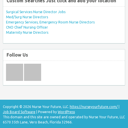
Custom Searches Just click and add your location
Surgical Services Nurse Director Jobs
Med/Surg Nurse Directors
Emergency Services, Emergency Room Nurse Directors
CNO Chief Nursing Officer
Maternity Nurse Directors
Follow Us
Copyright © 2026 Nurse Your Future, LLC.
https://nurseyourfuture.com/
|
Job Board Software
| Powered by
WordPress
This domain and this site are owned and operated by Nurse Your Future, LLC
6570 35th Lane, Vero Beach, Florida 32966.