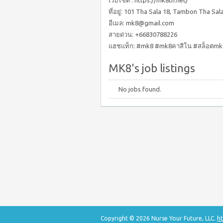
เว็บไซต์ : https://mk8th.net/
ที่อยู่: 101 Tha Sala 18, Tambon Tha S
อีเมล: mk8@gmail.com
สายด่วน: +66830788226
แฮชแท็ก: #mk8 #mk8คาสิโน #สล็อตmk
MK8's job listings
No jobs found.
Copyright © 2026 Nurse Your Future, LLC.
ht