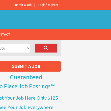
Submit a Job
Login/Register
NTACT
SUBMIT A JOB
Guaranteed
o Place Job Postings™
st Your Job Here Only $125
See Your Job Everywhere