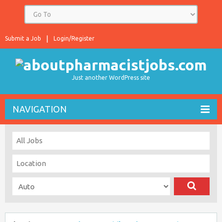
Submit a Job
Login/Register
Just another WordPress site
NAVIGATION