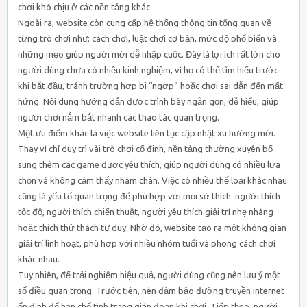
chơi khó chịu ở các nền tảng khác.
Ngoài ra, website còn cung cấp hệ thống thông tin tổng quan về
từng trò chơi như: cách chơi, luật chơi cơ bản, mức độ phổ biến và
những mẹo giúp người mới dễ nhập cuộc. Đây là lợi ích rất lớn cho
người dùng chưa có nhiều kinh nghiệm, vì họ có thể tìm hiểu trước
khi bắt đầu, tránh trường hợp bị “ngợp” hoặc chơi sai dẫn đến mất
hứng. Nội dung hướng dẫn được trình bày ngắn gọn, dễ hiểu, giúp
người chơi nắm bắt nhanh các thao tác quan trọng.
Một ưu điểm khác là việc website liên tục cập nhật xu hướng mới.
Thay vì chỉ duy trì vài trò chơi cố định, nền tảng thường xuyên bổ
sung thêm các game được yêu thích, giúp người dùng có nhiều lựa
chọn và không cảm thấy nhàm chán. Việc có nhiều thể loại khác nhau
cũng là yếu tố quan trọng để phù hợp với mọi sở thích: người thích
tốc độ, người thích chiến thuật, người yêu thích giải trí nhẹ nhàng
hoặc thích thử thách tư duy. Nhờ đó, website tạo ra một không gian
giải trí linh hoạt, phù hợp với nhiều nhóm tuổi và phong cách chơi
khác nhau.
Tuy nhiên, để trải nghiệm hiệu quả, người dùng cũng nên lưu ý một
số điều quan trọng. Trước tiên, nên đảm bảo đường truyền internet
ổn định để hạn chế tình trạng gián đoạn khi chơi. Tiếp theo, người