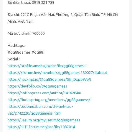
Số điện thoại: 0919 321 789
Địa chỉ: 221C Phạm Văn Hai, Phường 2, Quận Tân Bình, TP. Hồ Chí
Minh, Việt Nam
Mã bưu chính: 700000
Hashtags:
#gg88games #gg88
Social :
https://profile.ameba.jp/profile/gg88games1
https://xforum.live/members/gg88games.280027/#about
https://hackmd.io/@gg88gamess/Sk_DxpbWWl
https://devfolio.co/@gg88gamess
https://notionpress.com/author/1416284#
https://findaspring.org/members/gg88gamess/
https://tudomuaban.com/chi-tiet-rao-
vat/2742220/gg88gamess.html
https://useum.org/myuseum/gg88gamess
https://hi-fi-forum.net/profile/1082014