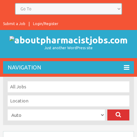
Submit a Job
Login/Register
Just another WordPress site
NAVIGATION