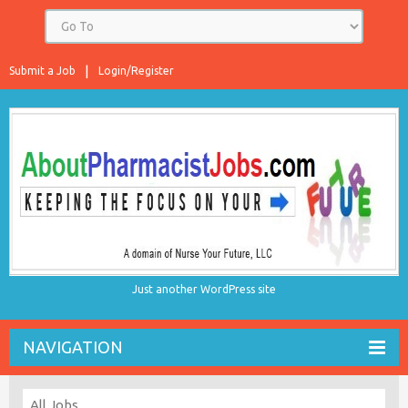
Submit a Job
Login/Register
Just another WordPress site
NAVIGATION