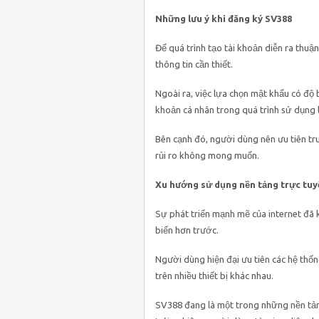
Những lưu ý khi đăng ký SV388
Để quá trình tạo tài khoản diễn ra thuậ
thông tin cần thiết.
Ngoài ra, việc lựa chọn mật khẩu có độ
khoản cá nhân trong quá trình sử dụng l
Bên cạnh đó, người dùng nên ưu tiên tru
rủi ro không mong muốn.
Xu hướng sử dụng nền tảng trực tuy
Sự phát triển mạnh mẽ của internet đã 
biến hơn trước.
Người dùng hiện đại ưu tiên các hệ thốn
trên nhiều thiết bị khác nhau.
SV388 đang là một trong những nền tản