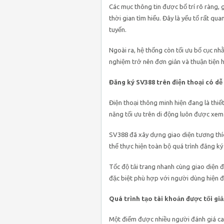
Các mục thông tin được bố trí rõ ràng,
thời gian tìm hiểu. Đây là yếu tố rất q
tuyến.
Ngoài ra, hệ thống còn tối ưu bố cục nh
nghiệm trở nên đơn giản và thuận tiện 
Đăng ký SV388 trên điện thoại có d
Điện thoại thông minh hiện đang là thiết 
năng tối ưu trên di động luôn được xem 
SV388 đã xây dựng giao diện tương thíc
thể thực hiện toàn bộ quá trình đăng ký
Tốc độ tải trang nhanh cùng giao diện 
đặc biệt phù hợp với người dùng hiện đ
Quá trình tạo tài khoản được tối gi
Một điểm được nhiều người đánh giá ca