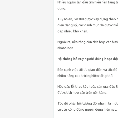
Nhiều người lần đầu tìm hiểu nền tảng t
dụng.
Tuy nhiên, SV388 được xây dựng theo h
diện đăng ký, các danh mục đã được hi
gặp nhiều khó khăn.
Ngoài ra, nền tảng còn tích hợp các hư
nhanh hơn.
Hệ thống hỗ trợ người dùng hoạt độ
Bên cạnh việc tối ưu giao diện và tốc đ
nhằm nâng cao trải nghiệm tổng thể.
Nếu gặp lỗi thao tác hoặc cần giải đáp 
được tích hợp sẵn trên nền tảng.
Tốc độ phản hồi tương đối nhanh là một
cực từ cộng đồng người dùng hiện nay.