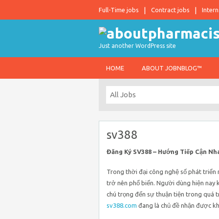
Full-Time jobs
Contract jobs
Intern
Just another WordPress site
HOME
ABOUT JOBNBLOG™
sv388
Đăng Ký SV388 – Hướng Tiếp Cận Nh
Trong thời đại công nghệ số phát triển
trở nên phổ biến. Người dùng hiện nay 
chú trọng đến sự thuận tiện trong quá t
sv388.com
đang là chủ đề nhận được kh