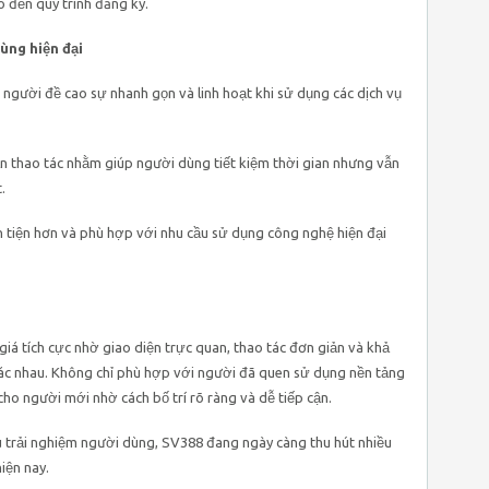
o đến quy trình đăng ký.
ùng hiện đại
 người đề cao sự nhanh gọn và linh hoạt khi sử dụng các dịch vụ
iản thao tác nhằm giúp người dùng tiết kiệm thời gian nhưng vẫn
.
n tiện hơn và phù hợp với nhu cầu sử dụng công nghệ hiện đại
á tích cực nhờ giao diện trực quan, thao tác đơn giản và khả
khác nhau. Không chỉ phù hợp với người đã quen sử dụng nền tảng
cho người mới nhờ cách bố trí rõ ràng và dễ tiếp cận.
 ưu trải nghiệm người dùng, SV388 đang ngày càng thu hút nhiều
iện nay.