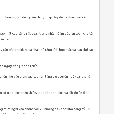
n lợi hơn, người dùng nên chú ý nhập đầy đủ và chính xác các
 bảo mật cao cũng rất quan trọng nhằm đảm bảo an toàn cho tài
âu dài.
y cập bằng thiết bị cá nhân để tăng tính bảo mật và hạn chế các
ến ngày càng phát triển
khiến nhu cầu tham gia các nền tảng trực tuyến ngày càng phổ
g có giao diện thân thiện, thao tác đơn giản và tốc độ ổn định
g thích nghi khá nhanh với xu hướng này nhờ khả năng tối ưu