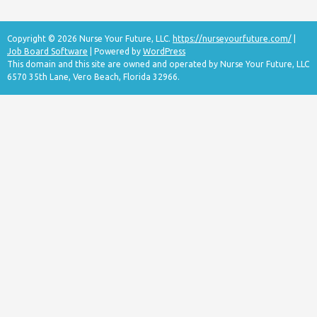
Copyright © 2026 Nurse Your Future, LLC.
https://nurseyourfuture.com/
|
Job Board Software
| Powered by
WordPress
This domain and this site are owned and operated by Nurse Your Future, LLC
6570 35th Lane, Vero Beach, Florida 32966.