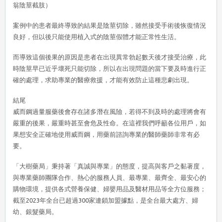
翁陰莖截肢）
案例中的患者最終導致的結果是陰莖切除，雖然接受手術後恢復情況
良好，但以後只能使用植入式的陰莖假體才能正常性生活。
而導致這個後果的原因是患者在出現異常勃起數天後才接受治療，此
時陰莖早已近乎壞死只能切除，所以在出現問題的當下要及時進行正
確的處理，求助專業的醫療救援，才能有效防止這種悲劇出現。
結尾
威而鋼過量服藥後會存在諸多潛在風險，若得不到及時的處理將會有
嚴重的後果，嚴重時甚至會危及性命。在這裡我們呼籲各位用戶，如
果想安全正確地使用威而鋼，用藥前諮詢專業的醫師藥師非常有必
要。
「大樹藥局」秉持著「真誠與專業」的態度，提高與客戶之黏著度，
與專業藥師團隊合作、熱心的服務人員、最專業、最齊全、最安心的
購物環境，提供各式營養保健、婦嬰用品及醫材用品等全方位服務；
截至2023年全台已超過300家連鎖加盟據點，是全台最大處方、婦
幼、銀髮藥局。