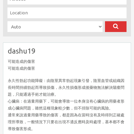
dashu19
可能造成的傷害
可能造成的傷害
永久性勃起功能障礙：由陰莖異常勃起現象引發，陰莖血管或組織因
長時間持續勃起而導致損傷，永久性損傷形成後藥物無法解決陽痿問
題，只能通過手術才能治療。
心臟病：在過量用藥下，可能會導致一位本身沒有心臟病的用藥者形
成心臟病問題，雖然這種現象較少數，但不排除可能的風險。
通常來說過量用藥導致的傷害，都是因為在當時沒有及時得到正確處
理所導致，一般情況下只要在出現不適反應時及時處理，基本都不會
導致傷害形成。