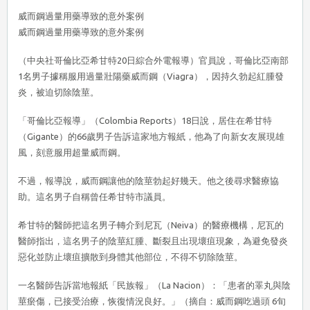
威而鋼過量用藥導致的意外案例
威而鋼過量用藥導致的意外案例
（中央社哥倫比亞希甘特20日綜合外電報導）官員說，哥倫比亞南部
1名男子據稱服用過量壯陽藥威而鋼（Viagra），因持久勃起紅腫發
炎，被迫切除陰莖。
「哥倫比亞報導」（Colombia Reports）18日說，居住在希甘特
（Gigante）的66歲男子告訴這家地方報紙，他為了向新女友展現雄
風，刻意服用超量威而鋼。
不過，報導說，威而鋼讓他的陰莖勃起好幾天。他之後尋求醫療協
助。這名男子自稱曾任希甘特市議員。
希甘特的醫師把這名男子轉介到尼瓦（Neiva）的醫療機構，尼瓦的
醫師指出，這名男子的陰莖紅腫、斷裂且出現壞疽現象，為避免發炎
惡化並防止壞疽擴散到身體其他部位，不得不切除陰莖。
一名醫師告訴當地報紙「民族報」（La Nacion）：「患者的睪丸與陰
莖瘀傷，已接受治療，恢復情況良好。」（摘自：威而鋼吃過頭 6旬