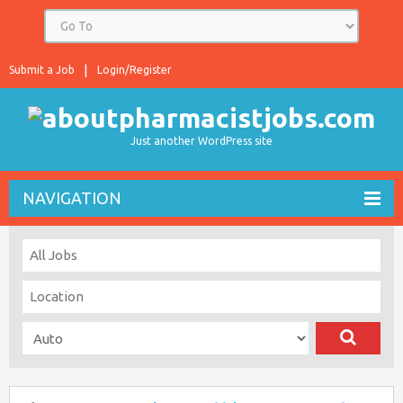
Submit a Job
Login/Register
Just another WordPress site
NAVIGATION