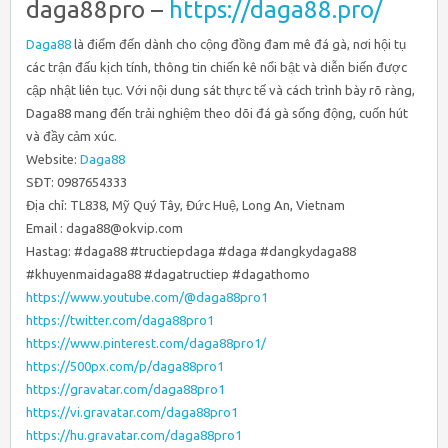
daga88pro –
https://daga88.pro/
Daga88
là điểm đến dành cho cộng đồng đam mê đá gà, nơi hội tụ
các trận đấu kịch tính, thông tin chiến kê nổi bật và diễn biến được
cập nhật liên tục. Với nội dung sát thực tế và cách trình bày rõ ràng,
Daga88 mang đến trải nghiệm theo dõi đá gà sống động, cuốn hút
và đầy cảm xúc.
Website:
Daga88
SĐT: 0987654333
Địa chỉ: TL838, Mỹ Quý Tây, Đức Huệ, Long An, Vietnam
Email : daga88@okvip.com
Hastag: #daga88 #tructiepdaga #daga #dangkydaga88
#khuyenmaidaga88 #dagatructiep #dagathomo
https://www.youtube.com/@daga88pro1
https://twitter.com/daga88pro1
https://www.pinterest.com/daga88pro1/
https://500px.com/p/daga88pro1
https://gravatar.com/daga88pro1
https://vi.gravatar.com/daga88pro1
https://hu.gravatar.com/daga88pro1