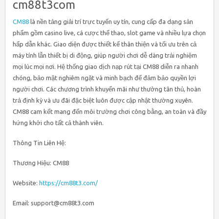
cm88t3com
CM88
là nền tảng giải trí trực tuyến uy tín, cung cấp đa dạng sản
phẩm gồm casino live, cá cược thể thao, slot game và nhiều lựa chọn
hấp dẫn khác. Giao diện được thiết kế thân thiện và tối ưu trên cả
máy tính lẫn thiết bị di động, giúp người chơi dễ dàng trải nghiệm
mọi lúc mọi nơi. Hệ thống giao dịch nạp rút tại CM88 diễn ra nhanh
chóng, bảo mật nghiêm ngặt và minh bạch để đảm bảo quyền lợi
người chơi. Các chương trình khuyến mãi như thưởng tân thủ, hoàn
trả định kỳ và ưu đãi đặc biệt luôn được cập nhật thường xuyên.
CM88 cam kết mang đến môi trường chơi công bằng, an toàn và đầy
hứng khởi cho tất cả thành viên.
Thông Tin Liên Hệ:
Thương Hiệu: CM88
Website:
https://cm88t3.com/
Email: support@cm88t3.com