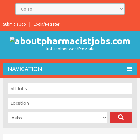
Submit a Job
Login/Register
Just another WordPress site
NAVIGATION