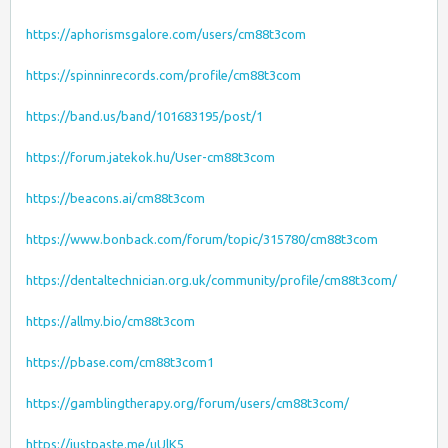
https://aphorismsgalore.com/users/cm88t3com
https://spinninrecords.com/profile/cm88t3com
https://band.us/band/101683195/post/1
https://forum.jatekok.hu/User-cm88t3com
https://beacons.ai/cm88t3com
https://www.bonback.com/forum/topic/315780/cm88t3com
https://dentaltechnician.org.uk/community/profile/cm88t3com/
https://allmy.bio/cm88t3com
https://pbase.com/cm88t3com1
https://gamblingtherapy.org/forum/users/cm88t3com/
https://justpaste.me/uUlK5