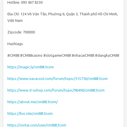
Hotline: 093 467 8230
Địa Chỉ: 124 Võ Văn Tần, Phường 6, Quận 3, Thành phố Hồ Chí Minh,
Việt Nam
Zipcode: 700000
Hashtags
#CM88 #CM88casino #slotgameCM88 #nhacaiCM88 #dangkyCM88
https://magic.ly/cm88t3com
https://www.navacool.com/forum/topic/315736/cm88t3com
https://www.d-ushop.com/forum/topic/98490/cm88t3com
https://about.me/cm88t3com/
https://bio.site/cm88t3com
https://civitai.com/user/cm88t3com