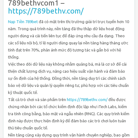
789bethvcom1 –
https://789bethv.com/
Nạp Tiền 789bet
đã có mặt trên thị trường giải trí trực tuyến hơn 10
năm. Trong quá trình này, nền tảng đã thu thập dữ liệu hoạt động
người dùng và cải tiến liên tục để đáp ứng nhu cầu đa dạng. Theo
các số liệu nội bộ, tỉ lệ người dùng quay lại nền tảng hàng tháng ước
tính đạt trên 70%, phản ánh mức độ tương tác và gắn bó với hệ
thống.
Việc theo dõi dữ liệu này không nhằm quảng bá, mà là cơ sở để cải
thiện chất lượng dịch vụ, nâng cao hiệu suất vận hành và đảm bảo
sự ổn định của hệ thống. Đồng thời, nền tảng duy trì các chính sách
bảo vệ dữ liệu và quản lý quyền riêng tư, phù hợp với các tiêu chuẩn
kỹ thuật quốc tế.
Tất cả trò chơi và sản phẩm trên
https://789bethv.com/
đều được
chứng nhận bởi các tổ chức kiểm định độc lập như iTech Labs, kiểm
tra tính công bằng, bảo mật và ngẫu nhiên (RNG). Các quy trình kiểm
định này được thực hiện định kỳ để đảm bảo các trò chơi luôn tuân
thủ tiêu chuẩn quốc tế.
Nền tảng cũng xây dựng quy trình vận hành chuyên nghiệp, bao gồm