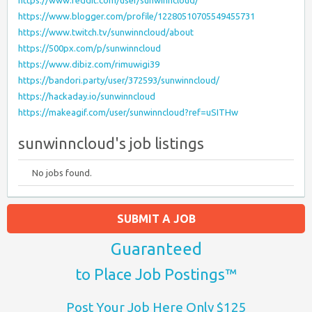
https://www.reddit.com/user/sunwinncloud/
https://www.blogger.com/profile/12280510705549455731
https://www.twitch.tv/sunwinncloud/about
https://500px.com/p/sunwinncloud
https://www.dibiz.com/rimuwigi39
https://bandori.party/user/372593/sunwinncloud/
https://hackaday.io/sunwinncloud
https://makeagif.com/user/sunwinncloud?ref=uSITHw
sunwinncloud's job listings
No jobs found.
SUBMIT A JOB
Guaranteed
to Place Job Postings™
Post Your Job Here Only $125