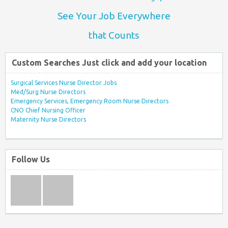
See Your Job Everywhere
that Counts
Custom Searches Just click and add your location
Surgical Services Nurse Director Jobs
Med/Surg Nurse Directors
Emergency Services, Emergency Room Nurse Directors
CNO Chief Nursing Officer
Maternity Nurse Directors
Follow Us