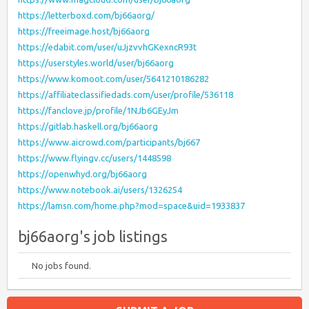
https://letterboxd.com/bj66aorg/
https://freeimage.host/bj66aorg
https://edabit.com/user/uJjzvvhGKexncR93t
https://userstyles.world/user/bj66aorg
https://www.komoot.com/user/5641210186282
https://affiliateclassifiedads.com/user/profile/536118
https://fanclove.jp/profile/1NJb6GEyJm
https://gitlab.haskell.org/bj66aorg
https://www.aicrowd.com/participants/bj667
https://www.flyingv.cc/users/1448598
https://openwhyd.org/bj66aorg
https://www.notebook.ai/users/1326254
https://lamsn.com/home.php?mod=space&uid=1933837
bj66aorg's job listings
No jobs found.