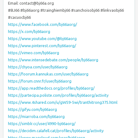
Email: contact@bj66a.org
#BJ66 #bj66aorg #trainghiembj66 #sanchoisobj66 #linkvaobj66
#cacuocbj66
https://www.facebook.com/bj66aorg/
https://x.com/bj66aorg
https://www.youtube.com/@bj66aorg
https://www.pinterest.com/bj66aorg/
https://vimeo.com/bj66aorg
https://www.intensedebate.com/people/bj66aorg
https://chyoa.com/user/bj66aorg
https://foorum.kannukas.com/user/bj66aorg
https://forum.cnnr.fr/user/bj66aorg
https://app.readthedocs.org/profiles/bj66aorg/
https://partecipa.poliste.com/profiles/bj66aorg/activity
https://www.4shared.com/u/gW59-5wi/tranthitrong375.html
https://gifyu.com/bj66aorg
https://miarroba.com/bj66aorg
https://simblr.cc/user/4990-bj66aorg/
https://decidim.calafell.cat/profiles/bj66aorg/activity
https://www.magcloud.com/user/bj66aorg